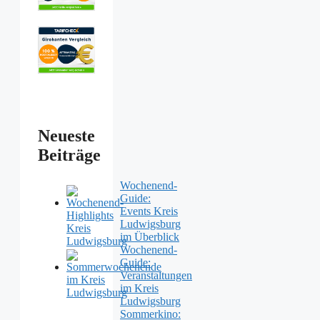
Neueste
Beiträge
Wochenend-
Guide:
Events Kreis
Ludwigsburg
im Überblick
Wochenend-
Guide:
Veranstaltungen
im Kreis
Ludwigsburg
Sommerkino: