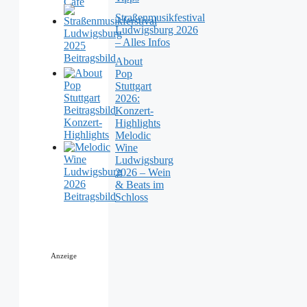
Straßenmusikfestival
Ludwigsburg 2026
– Alles Infos
About
Pop
Stuttgart
2026:
Konzert-
Highlights
Melodic
Wine
Ludwigsburg
2026 – Wein
& Beats im
Schloss
Anzeige