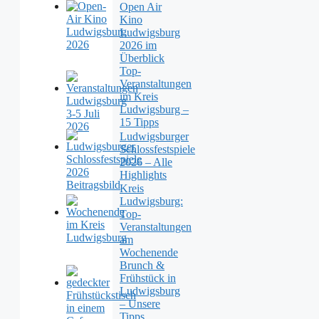
Open Air
Kino
Ludwigsburg
2026 im
Überblick
Top-
Veranstaltungen
im Kreis
Ludwigsburg –
15 Tipps
Ludwigsburger
Schlossfestspiele
2026 – Alle
Highlights
Kreis
Ludwigsburg:
Top-
Veranstaltungen
am
Wochenende
Brunch &
Frühstück in
Ludwigsburg
– Unsere
Tipps