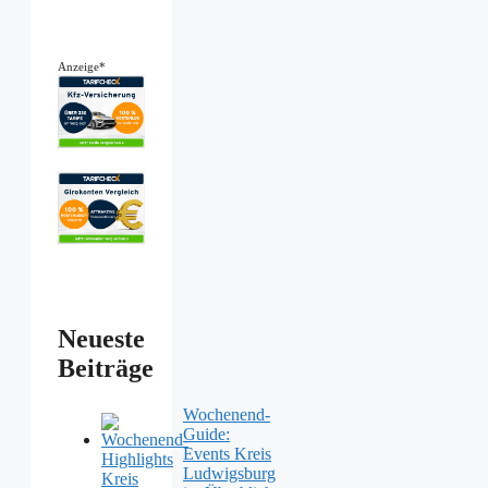
Anzeige*
Neueste
Beiträge
Wochenend-
Guide:
Events Kreis
Ludwigsburg