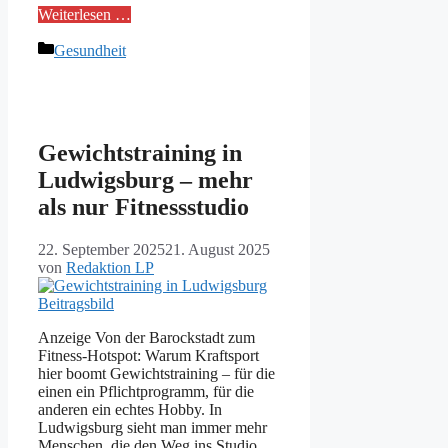
Weiterlesen …
Kategorien
Gesundheit
Gewichtstraining in
Ludwigsburg – mehr
als nur Fitnessstudio
22. September 2025
21. August 2025
von
Redaktion LP
Anzeige Von der Barockstadt zum
Fitness-Hotspot: Warum Kraftsport
hier boomt Gewichtstraining – für die
einen ein Pflichtprogramm, für die
anderen ein echtes Hobby. In
Ludwigsburg sieht man immer mehr
Menschen, die den Weg ins Studio