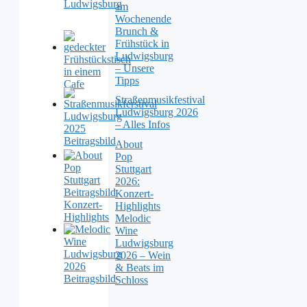
am
Wochenende
Brunch &
Frühstück in
Ludwigsburg
– Unsere
Tipps
Straßenmusikfestival
Ludwigsburg 2026
– Alles Infos
About
Pop
Stuttgart
2026:
Konzert-
Highlights
Melodic
Wine
Ludwigsburg
2026 – Wein
& Beats im
Schloss