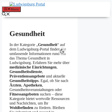
Zum
Inhalt
Menü
springen
Gesundheit
In der Kategorie „
Gesundheit
“ auf
dem Ludwigsburg-Portal finden Sie
umfassende Informationen rund um
das Thema Gesundheit in
Ludwigsburg. Erfahren Sie mehr über
medizinische Einrichtungen
,
Gesundheitsdienste
,
Präventionsangebote
und aktuelle
Gesundheitstipps
. Egal, ob Sie nach
Ärzten
,
Apotheken
,
Gesundheitsveranstaltungen oder
Fitnessangeboten
suchen – diese
Kategorie bietet wertvolle Ressourcen
und Nachrichten, um Ihr
Wohlbefinden
zu fördern. Bleiben