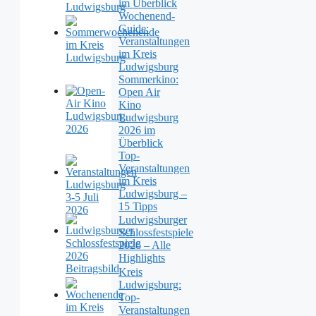
im Überblick
Wochenend-
Guide:
Veranstaltungen
im Kreis
Ludwigsburg
Sommerkino:
Open Air
Kino
Ludwigsburg
2026 im
Überblick
Top-
Veranstaltungen
im Kreis
Ludwigsburg –
15 Tipps
Ludwigsburger
Schlossfestspiele
2026 – Alle
Highlights
Kreis
Ludwigsburg:
Top-
Veranstaltungen