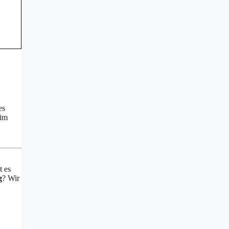
es
dim
t es
g
? Wir