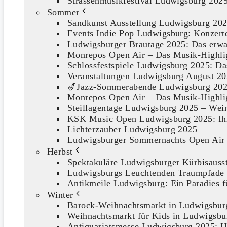
Strassenmusikfestival Ludwigsburg 2025
Sommer
Sandkunst Ausstellung Ludwigsburg 2025:
Events Indie Pop Ludwigsburg: Konzerte
Ludwigsburger Brautage 2025: Das erwar
Monrepos Open Air – Das Musik-Highlig
Schlossfestspiele Ludwigsburg 2025: Da
Veranstaltungen Ludwigsburg August 2
🎷Jazz-Sommerabende Ludwigsburg 202
Monrepos Open Air – Das Musik-Highlig
Steillagentage Ludwigsburg 2025 – Wei
KSK Music Open Ludwigsburg 2025: Ihr L
Lichterzauber Ludwigsburg 2025
Ludwigsburger Sommernachts Open Air
Herbst
Spektakuläre Ludwigsburger Kürbisausst
Ludwigsburgs Leuchtenden Traumpfade
Antikmeile Ludwigsburg: Ein Paradies 
Winter
Barock-Weihnachtsmarkt in Ludwigsbur
Weihnachtsmarkt für Kids in Ludwigsbu
Antiquariatsmesse Ludwigsburg 2025: Hi