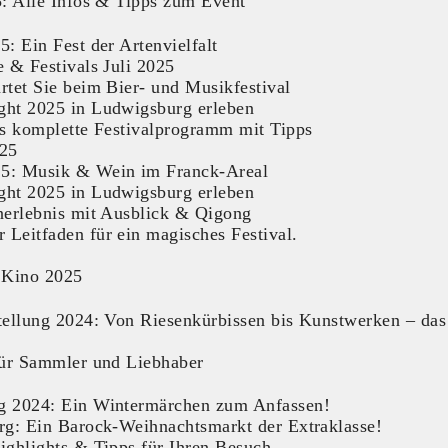
: Alle Infos & Tipps zum Event
 Ein Fest der Artenvielfalt
 & Festivals Juli 2025
tet Sie beim Bier- und Musikfestival
ht 2025 in Ludwigsburg erleben
s komplette Festivalprogramm mit Tipps
025
5: Musik & Wein im Franck-Areal
ht 2025 in Ludwigsburg erleben
nerlebnis mit Ausblick & Qigong
eitfaden für ein magisches Festival.
 Kino 2025
ellung 2024: Von Riesenkürbissen bis Kunstwerken – das 
für Sammler und Liebhaber
g 2024: Ein Wintermärchen zum Anfassen!
rg: Ein Barock-Weihnachtsmarkt der Extraklasse!
ghlights & Tipps für Ihren Besuch