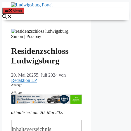
Zum
Inhalt
Menü
springen
Simon | Pixabay
Residenzschloss
Ludwigsburg
20. Mai 2025
5. Juli 2024
von
Redaktion LP
Anzeige
Affiliate
aktualisiert am 20. Mai 2025
Inhaltsverzeichnis