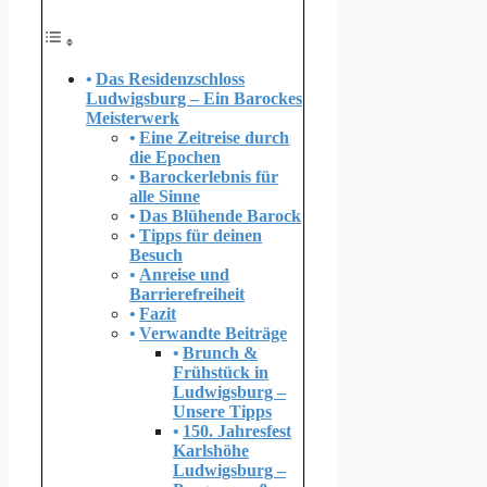
Das Residenzschloss
Ludwigsburg – Ein Barockes
Meisterwerk
Eine Zeitreise durch
die Epochen
Barockerlebnis für
alle Sinne
Das Blühende Barock
Tipps für deinen
Besuch
Anreise und
Barrierefreiheit
Fazit
Verwandte Beiträge
Brunch &
Frühstück in
Ludwigsburg –
Unsere Tipps
150. Jahresfest
Karlshöhe
Ludwigsburg –