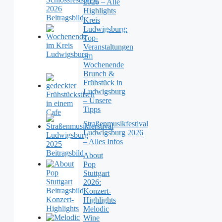
2026 – Alle
Highlights
Kreis
Ludwigsburg:
Top-
Veranstaltungen
am
Wochenende
Brunch &
Frühstück in
Ludwigsburg
– Unsere
Tipps
Straßenmusikfestival
Ludwigsburg 2026
– Alles Infos
About
Pop
Stuttgart
2026:
Konzert-
Highlights
Melodic
Wine