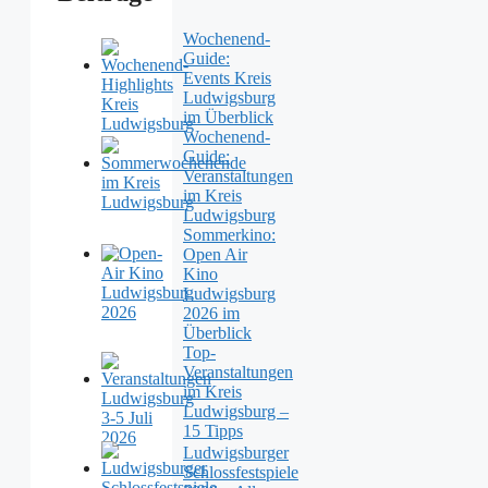
Wochenend-
Guide:
Events Kreis
Ludwigsburg
im Überblick
Wochenend-
Guide:
Veranstaltungen
im Kreis
Ludwigsburg
Sommerkino:
Open Air
Kino
Ludwigsburg
2026 im
Überblick
Top-
Veranstaltungen
im Kreis
Ludwigsburg –
15 Tipps
Ludwigsburger
Schlossfestspiele