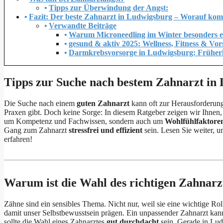
Tipps zur Überwindung der Angst:
Fazit: Der beste Zahnarzt in Ludwigsburg – Worauf kom
Verwandte Beiträge
Warum Microneedling im Winter besonders eff
gesund & aktiv 2025: Wellness, Fitness & Vo
Darmkrebsvorsorge in Ludwigsburg: Früherke
Tipps zur Suche nach bestem Zahnarzt in
Die Suche nach einem
guten Zahnarzt
kann oft zur Herausforderung
Praxen gibt. Doch keine Sorge: In diesem Ratgeber zeigen wir Ihnen, 
um Kompetenz und Fachwissen, sondern auch um
Wohlfühlfaktore
Gang zum Zahnarzt
stressfrei und effizient
sein. Lesen Sie weiter, 
erfahren!
Warum ist die Wahl des richtigen Zahnarzt
Zähne sind ein sensibles Thema. Nicht nur, weil sie eine wichtige Rol
damit unser Selbstbewusstsein prägen. Ein unpassender Zahnarzt kan
sollte die Wahl eines Zahnarztes
gut durchdacht
sein. Gerade in Lud