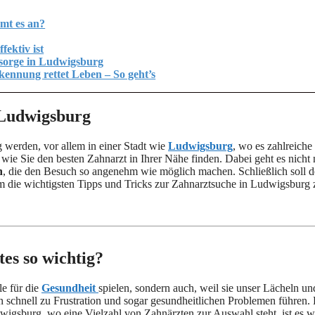
mt es an?
ektiv ist
rsorge in Ludwigsburg
nnung rettet Leben – So geht’s
 Ludwigsburg
 werden, vor allem in einer Stadt wie
Ludwigsburg
, wo es zahlreiche
wie Sie den besten Zahnarzt in Ihrer Nähe finden. Dabei geht es nicht 
n
, die den Besuch so angenehm wie möglich machen. Schließlich soll d
um die wichtigsten Tipps und Tricks zur Zahnarztsuche in Ludwigsburg 
es so wichtig?
le für die
Gesundheit
spielen, sondern auch, weil sie unser Lächeln un
n schnell zu Frustration und sogar gesundheitlichen Problemen führen
wigsburg, wo eine Vielzahl von Zahnärzten zur Auswahl steht, ist es w