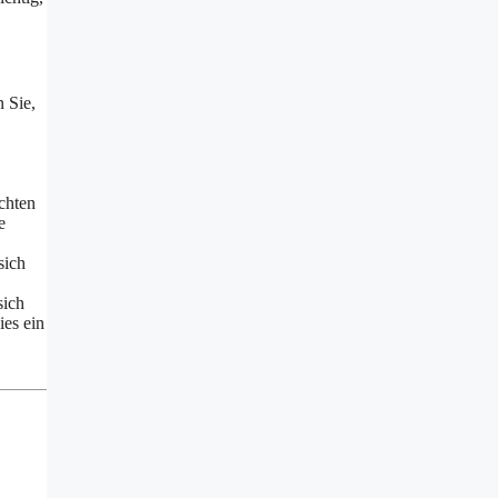
n Sie,
chten
e
sich
sich
ies ein