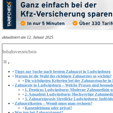
aktualisiert am 12. Januar 2025
Inhaltsverzeichnis
Tipps zur Suche nach bestem Zahnarzt in Ludwigsburg
Warum ist die Wahl des richtigen Zahnarztes so wichtig?
Die wichtigsten Kriterien bei der Zahnarztsuche i
Zahnärzte in Ludwigsburg – Welche Praxen sind besond
1. Denticus Ludwigsburg: Moderne Zahnmedizin u
2. Aquadent Ludwigsburg: Hochwertige Zahnmedizi
3. Zahnarztpraxis Stredicke Ludwigsburg: Indivi
Zahnarztkosten – Womit muss man rechnen?
Kassenleistung oder privat?
Was tun bei Zahnarztangst?