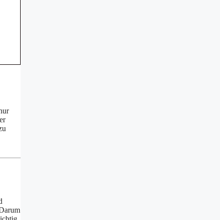
nur
er
zu
d
. Darum
ichtig,