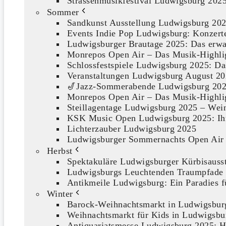
Strassenmusikfestival Ludwigsburg 2025
Sommer
Sandkunst Ausstellung Ludwigsburg 2025:
Events Indie Pop Ludwigsburg: Konzerte
Ludwigsburger Brautage 2025: Das erwar
Monrepos Open Air – Das Musik-Highlig
Schlossfestspiele Ludwigsburg 2025: Da
Veranstaltungen Ludwigsburg August 2
🎷Jazz-Sommerabende Ludwigsburg 202
Monrepos Open Air – Das Musik-Highlig
Steillagentage Ludwigsburg 2025 – Wei
KSK Music Open Ludwigsburg 2025: Ihr L
Lichterzauber Ludwigsburg 2025
Ludwigsburger Sommernachts Open Air
Herbst
Spektakuläre Ludwigsburger Kürbisausst
Ludwigsburgs Leuchtenden Traumpfade
Antikmeile Ludwigsburg: Ein Paradies 
Winter
Barock-Weihnachtsmarkt in Ludwigsbur
Weihnachtsmarkt für Kids in Ludwigsbu
Antiquariatsmesse Ludwigsburg 2025: Hi