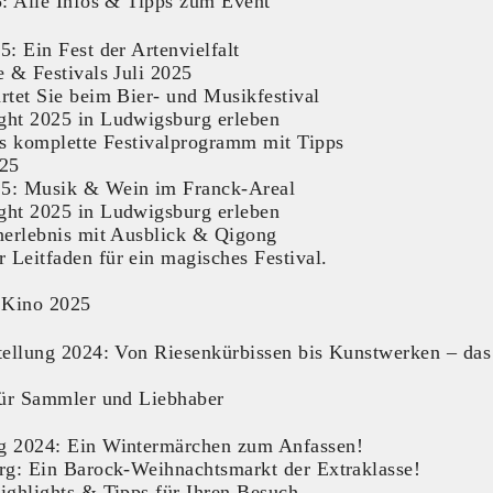
: Alle Infos & Tipps zum Event
 Ein Fest der Artenvielfalt
 & Festivals Juli 2025
tet Sie beim Bier- und Musikfestival
ht 2025 in Ludwigsburg erleben
s komplette Festivalprogramm mit Tipps
025
5: Musik & Wein im Franck-Areal
ht 2025 in Ludwigsburg erleben
nerlebnis mit Ausblick & Qigong
eitfaden für ein magisches Festival.
 Kino 2025
ellung 2024: Von Riesenkürbissen bis Kunstwerken – das 
für Sammler und Liebhaber
g 2024: Ein Wintermärchen zum Anfassen!
rg: Ein Barock-Weihnachtsmarkt der Extraklasse!
ghlights & Tipps für Ihren Besuch