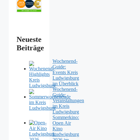
Neueste
Beiträge
Wochenend-
Guide:
Events Kreis
Ludwigsburg
im Überblick
Wochenend-
Guide:
Veranstaltungen
im Kreis
Ludwigsburg
Sommerkino:
Open Air
Kino
Ludwigsburg
2026 im