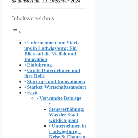
aktualisiert am 19. Dezember 2024
Inhaltsverzeichnis
Unternehmen und Start-
ups in Ludwigsburg: Ein
Blick auf die Vielfalt und
Innovation
Einführung
Große Unternehmen und
ihre Rolle
Start-ups und Innovationen
Starker Wirtschaftsstandort
Fazit
Verwandte Beiträge
Steuererhöhung:
Was der Staat
wirklich plant
Unternehmen in
Ludwigsburg –
Krise & Chancen