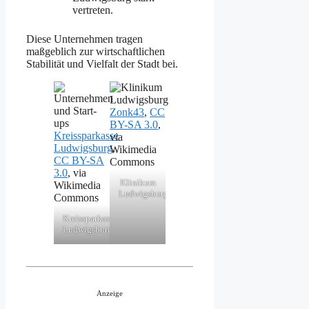
vertreten.
Diese Unternehmen tragen
maßgeblich zur wirtschaftlichen
Stabilität und Vielfalt der Stadt bei.
Zonk43
,
CC
BY-SA 3.0
,
Kreissparkasse
via
Ludwigsburg
,
Wikimedia
CC BY-SA
Commons
3.0
, via
Klinikum
Wikimedia
Ludwigsburg
Commons
Kreissparkasse
Ludwigsburg
Anzeige