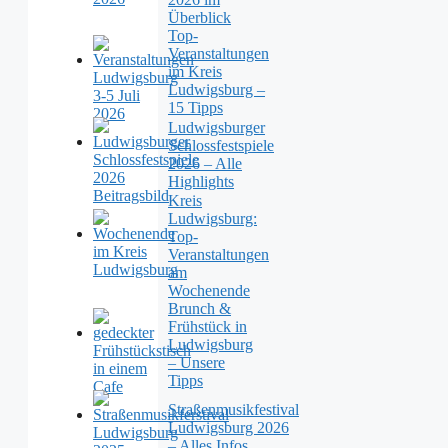
Überblick
Top-
Veranstaltungen
im Kreis
Ludwigsburg –
15 Tipps
Ludwigsburger
Schlossfestspiele
2026 – Alle
Highlights
Kreis
Ludwigsburg:
Top-
Veranstaltungen
am
Wochenende
Brunch &
Frühstück in
Ludwigsburg
– Unsere
Tipps
Straßenmusikfestival
Ludwigsburg 2026
– Alles Infos