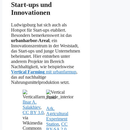
Start-ups und
Innovationen
Ludwigsburg hat sich auch als
Hotspot für Start-ups etabliert.
Besonders bemerkenswert ist das
urbanharbor-Areal
, ein
Innovationszentrum in der Weststadt,
das Start-ups und junge Unternehmen
beheimatet. Hier entstehen unter
anderem Projekte im Bereich
Nachhaltigkeit, wie beispielsweise
Vertical Farming
mit urbanfarmup
,
das auf nachhaltige
Nahrungsmittelproduktion setzt.
Ilnar A.
Salakhiev
,
Ark.
CC BY 3.0
,
Agricultural
via
Experiment
Wikimedia
Station
,
CC
Commons
BY-SA 2.0
,