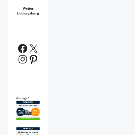
Wetter
Ludwigsburg
Facebook
X
Instagram
Pinterest
Anzeige*