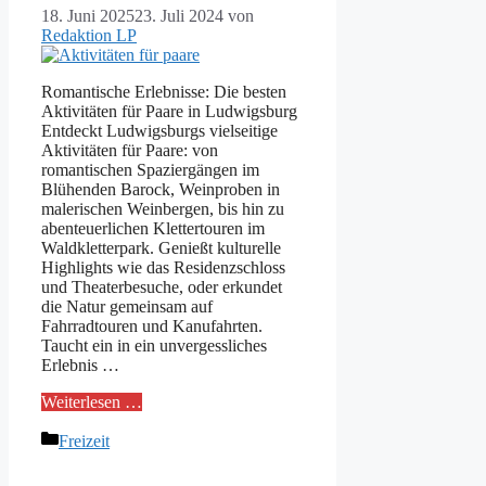
18. Juni 2025
23. Juli 2024
von
Redaktion LP
Romantische Erlebnisse: Die besten
Aktivitäten für Paare in Ludwigsburg
Entdeckt Ludwigsburgs vielseitige
Aktivitäten für Paare: von
romantischen Spaziergängen im
Blühenden Barock, Weinproben in
malerischen Weinbergen, bis hin zu
abenteuerlichen Klettertouren im
Waldkletterpark. Genießt kulturelle
Highlights wie das Residenzschloss
und Theaterbesuche, oder erkundet
die Natur gemeinsam auf
Fahrradtouren und Kanufahrten.
Taucht ein in ein unvergessliches
Erlebnis …
Weiterlesen …
Kategorien
Freizeit