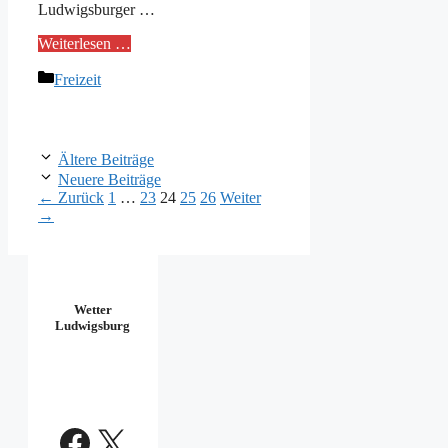
Ludwigsburger …
Weiterlesen …
Kategorien
Freizeit
Ältere Beiträge
Neuere Beiträge
Seite
Seite
Seite
Seite
Seite
←
Zurück
1
…
23
24
25
26
Weiter
→
Wetter
Ludwigsburg
Facebook
X