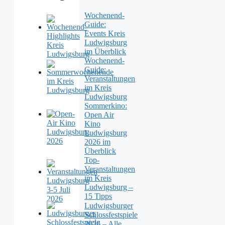
Wochenend-
Guide:
Events Kreis
Ludwigsburg
im Überblick
Wochenend-
Guide:
Veranstaltungen
im Kreis
Ludwigsburg
Sommerkino:
Open Air
Kino
Ludwigsburg
2026 im
Überblick
Top-
Veranstaltungen
im Kreis
Ludwigsburg –
15 Tipps
Ludwigsburger
Schlossfestspiele
2026 – Alle