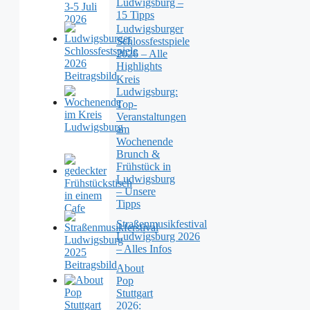
Ludwigsburg –
15 Tipps
Ludwigsburger
Schlossfestspiele
2026 – Alle
Highlights
Kreis
Ludwigsburg:
Top-
Veranstaltungen
am
Wochenende
Brunch &
Frühstück in
Ludwigsburg
– Unsere
Tipps
Straßenmusikfestival
Ludwigsburg 2026
– Alles Infos
About
Pop
Stuttgart
2026: