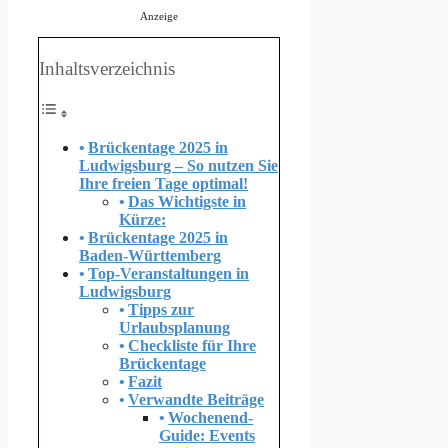
Anzeige
Inhaltsverzeichnis
Brückentage 2025 in
Ludwigsburg – So nutzen Sie
Ihre freien Tage optimal!
Das Wichtigste in
Kürze:
Brückentage 2025 in
Baden-Württemberg
Top-Veranstaltungen in
Ludwigsburg
Tipps zur
Urlaubsplanung
Checkliste für Ihre
Brückentage
Fazit
Verwandte Beiträge
Wochenend-
Guide: Events