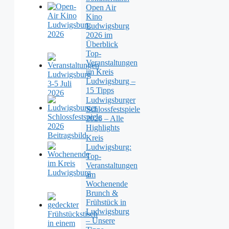
Open Air
Kino
Ludwigsburg
2026 im
Überblick
Top-
Veranstaltungen
im Kreis
Ludwigsburg –
15 Tipps
Ludwigsburger
Schlossfestspiele
2026 – Alle
Highlights
Kreis
Ludwigsburg:
Top-
Veranstaltungen
am
Wochenende
Brunch &
Frühstück in
Ludwigsburg
– Unsere