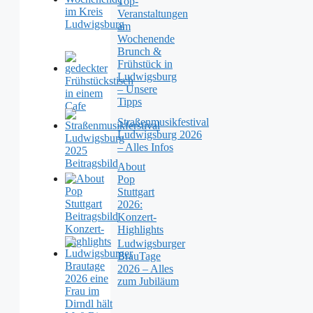
Top-
Veranstaltungen
am
Wochenende
Brunch &
Frühstück in
Ludwigsburg
– Unsere
Tipps
Straßenmusikfestival
Ludwigsburg 2026
– Alles Infos
About
Pop
Stuttgart
2026:
Konzert-
Highlights
Ludwigsburger
BrauTage
2026 – Alles
zum Jubiläum