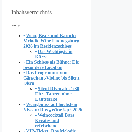
Inhaltsverzeichnis
Wein, Beats und Barock:
Melodic Wine Ludwigsburg
2026 im Residenzschloss
Das Wichtigste in
Kürze
Ein Schloss als Bühne: Die
besondere Location
Das Programm: Von
Gänsehaut-Violine bis Silent
Disco
Silent Disco ab 21:30
Uhr: Tanzen ohne
Lautstärke
Weingenuss auf höchstem
Niveau: Das „Wine Up“ 2026
Weincocktail-Bars:
Kreativ und
erfrischend
VIP-Ticket: Das Melodic