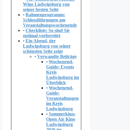
Wine Ludwigsburg von
seiner besten Seite
Rahmenprogramm:
Schlossführungen am
Veranstaltungswochenende
Checkliste: So sind Sie
optimal vorbereitet
Ein Abend, der
Ludwigsburg von seiner
schönsten Seite zeigt
Verwandte Beiträge
Wochenend-
Guide: Events
Kreis
Ludwigsburg im
Überblick
Wochenend-
Guide:
Veranstaltungen
im Kreis
Ludwigsburg
Sommerkino:
Open Air Kino
Ludwigsburg
2026 im