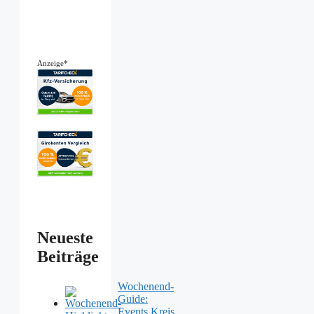
Anzeige*
Neueste
Beiträge
Wochenend-
Guide:
Events Kreis