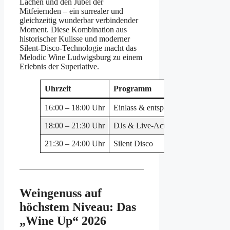
Lachen und den Jubel der
Mitfeiernden – ein surrealer und
gleichzeitig wunderbar verbindender
Moment. Diese Kombination aus
historischer Kulisse und moderner
Silent-Disco-Technologie macht das
Melodic Wine Ludwigsburg zu einem
Erlebnis der Superlative.
Uhrzeit
Programm
Besond
16:00 – 18:00 Uhr
Einlass & entspannte Sets
Welcom
18:00 – 21:30 Uhr
DJs & Live-Acts
Violin
21:30 – 24:00 Uhr
Silent Disco
Funkko
Weingenuss auf
höchstem Niveau: Das
„Wine Up“ 2026