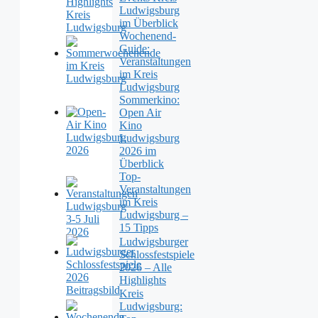
Ludwigsburg
im Überblick
Wochenend-
Guide:
Veranstaltungen
im Kreis
Ludwigsburg
Sommerkino:
Open Air
Kino
Ludwigsburg
2026 im
Überblick
Top-
Veranstaltungen
im Kreis
Ludwigsburg –
15 Tipps
Ludwigsburger
Schlossfestspiele
2026 – Alle
Highlights
Kreis
Ludwigsburg: