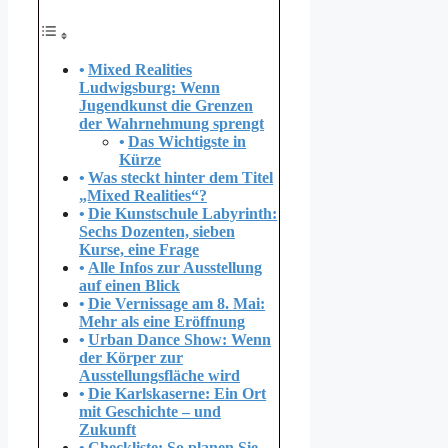
Mixed Realities
Ludwigsburg: Wenn
Jugendkunst die Grenzen
der Wahrnehmung sprengt
Das Wichtigste in
Kürze
Was steckt hinter dem Titel
„Mixed Realities“?
Die Kunstschule Labyrinth:
Sechs Dozenten, sieben
Kurse, eine Frage
Alle Infos zur Ausstellung
auf einen Blick
Die Vernissage am 8. Mai:
Mehr als eine Eröffnung
Urban Dance Show: Wenn
der Körper zur
Ausstellungsfläche wird
Die Karlskaserne: Ein Ort
mit Geschichte – und
Zukunft
Checkliste: So planen Sie