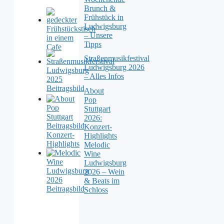
Brunch &
Frühstück in
Ludwigsburg
– Unsere
Tipps
Straßenmusikfestival
Ludwigsburg 2026
– Alles Infos
About
Pop
Stuttgart
2026:
Konzert-
Highlights
Melodic
Wine
Ludwigsburg
2026 – Wein
& Beats im
Schloss