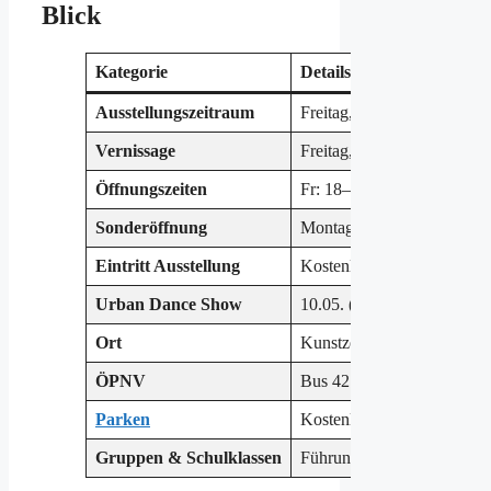
Blick
Kategorie
Details
Ausstellungszeitraum
Freitag, 08.05. – Sonntag,
Vernissage
Freitag, 08.05.2026, 18:00 
Öffnungszeiten
Fr: 18–20 Uhr | Sa: 16–20 
Sonderöffnung
Montag, 11.05.2026, 10:0
Eintritt Ausstellung
Kostenlos
Urban Dance Show
10.05. (15 Uhr) & 11.05. (1
Ort
Kunstzentrum Karlskasern
ÖPNV
Bus 421 oder 533 ab Bahn
Parken
Kostenlos im Hof der Karls
Gruppen & Schulklassen
Führungen nach Voranmel