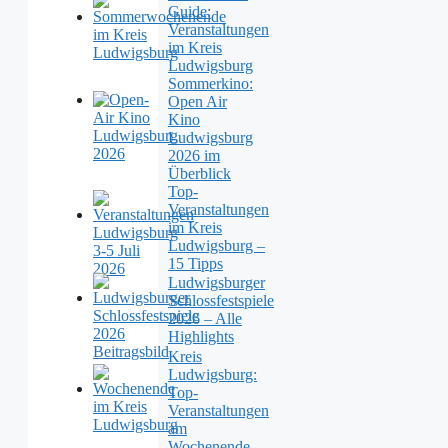
Guide:
Veranstaltungen
im Kreis
Ludwigsburg
Sommerkino:
Open Air
Kino
Ludwigsburg
2026 im
Überblick
Top-
Veranstaltungen
im Kreis
Ludwigsburg –
15 Tipps
Ludwigsburger
Schlossfestspiele
2026 – Alle
Highlights
Kreis
Ludwigsburg:
Top-
Veranstaltungen
am
Wochenende