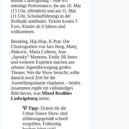
Bühne Ludwigsburg – eine 65-
minütige Performance, die am 10. Mai
(15 Uhr, öffentlich) und am 11. Mai
(11 Uhr, Schulaufführung) in der
Reithalle stattfindet. Tickets kosten 5
Euro, Kinder ab 9 Jahren sind
willkommen.
Breaking, Hip-Hop, K-Pop: Die
Choreografien von Jaro Berg, Matej
Makovic, Maria Cultrera, Jean
„Sponky“ Mamona, Emily Jill Jones
und weiteren Experten machen aus
urbaner Jugendbewegung großes
Theater. Wer die Show besucht, sollte
danach noch Zeit für die
Ausstellungsräume einplanen – beides
zusammen ergibt ein vollständiges
Bild davon, was
Mixed Realities
Ludwigsburg
meint.
💡 Tipp:
Tickets für die
Urban Dance Show sind
erfahrungsgemäß schnell
vergriffen. Frühzeitig
buchen lohnt sich!